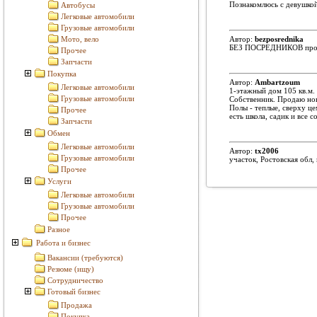
Познакомлюсь с девушкой
Автобусы
Легковые автомобили
Грузовые автомобили
Мото, вело
Автор:
bezposrednika
БЕЗ ПОСРЕДНИКОВ продаж
Прочее
Запчасти
Покупка
Автор:
Ambartzoum
Легковые автомобили
1-этажный дом 105 кв.м. 
Грузовые автомобили
Собственник. Продаю новы
Полы - теплые, сверху ц
Прочее
есть школа, садик и все 
Запчасти
Обмен
Легковые автомобили
Автор:
tx2006
Грузовые автомобили
участок, Ростовская обл
Прочее
Услуги
Легковые автомобили
Грузовые автомобили
Прочее
Разное
Работа и бизнес
Вакансии (требуются)
Резюме (ищу)
Сотрудничество
Готовый бизнес
Продажа
Покупка