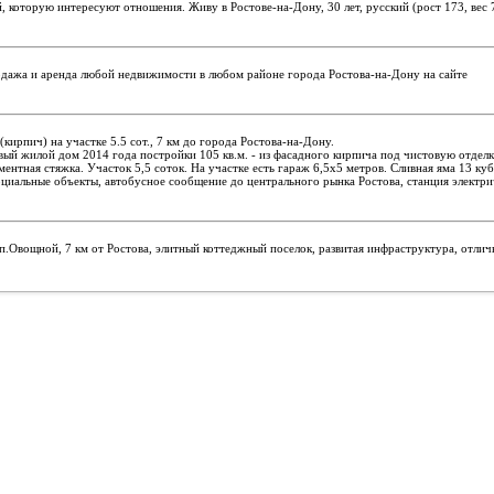
, которую интересуют отношения. Живу в Ростове-на-Дону, 30 лет, русский (рост 173, вес 
а и аренда любой недвижимости в любом районе города Ростова-на-Дону на сайте
(кирпич) на участке 5.5 сот., 7 км до города Ростова-на-Дону.
й жилой дом 2014 года постройки 105 кв.м. - из фасадного кирпича под чистовую отделку. 
ементная стяжка. Участок 5,5 соток. На участке есть гараж 6,5х5 метров. Сливная яма 13 
социальные объекты, автобусное сообщение до центрального рынка Ростова, станция электри
, п.Овощной, 7 км от Ростова, элитный коттеджный поселок, развитая инфраструктура, отли