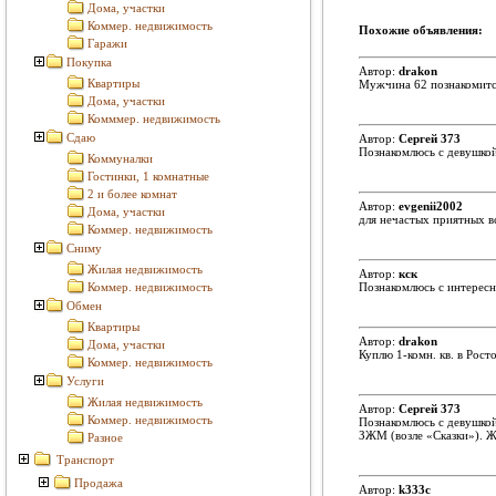
Дома, участки
Коммер. недвижимость
Похожие объявления:
Гаражи
Покупка
Автор:
drakon
Квартиры
Мужчина 62 познакомится
Дома, участки
Комммер. недвижимость
Сдаю
Автор:
Сергей 373
Познакомлюсь с девушкой
Коммуналки
Гостинки, 1 комнатные
2 и более комнат
Автор:
evgenii2002
Дома, участки
для нечастых приятных в
Коммер. недвижимость
Сниму
Жилая недвижимость
Автор:
кск
Коммер. недвижимость
Познакомлюсь с интересн
Обмен
Квартиры
Автор:
drakon
Дома, участки
Куплю 1-комн. кв. в Рос
Коммер. недвижимость
Услуги
Жилая недвижимость
Автор:
Сергей 373
Коммер. недвижимость
Познакомлюсь с девушкой
ЗЖМ (возле «Сказки»). Ж
Разное
Транспорт
Продажа
Автор:
k333c