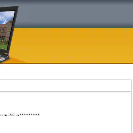
те или СМС на
***********
.