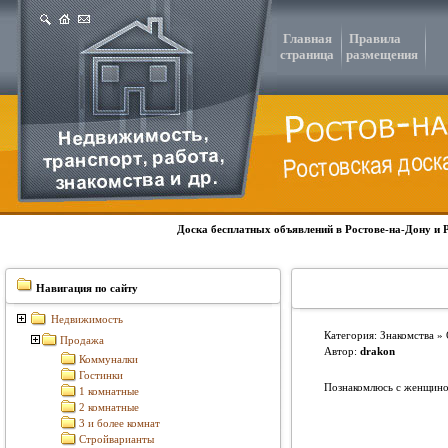
Главная
Правила
страница
размещения
Доска бесплатных объявлений в Ростове-на-Дону и 
Навигация по сайту
Недвижимость
Категория: Знакомства »
Продажа
Автор:
drakon
Коммуналки
Гостинки
Познакомлюсь с женщиной
1 комнатные
2 комнатные
3 и более комнат
Стройварианты