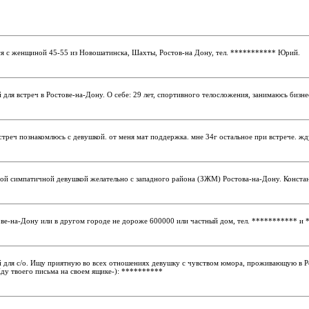
 с женщиной 45-55 из Новошатинска, Шахты, Ростов-на Дону, тел.
***********
Юрий.
 для встреч в Ростове-на-Дону. О себе: 29 лет, спортивного телосложения, занимаюсь бизн
стреч познакомлюсь с девушкой. от меня мат поддержка. мне 34г остальное при встрече. жд
ой симпатичной девушкой желательно с западного района (ЗЖМ) Ростова-на-Дону. Констан
тове-на-Дону или в другом городе не дороже 600000 или частный дом, тел.
***********
и
 для с/о. Ищу приятную во всех отношениях девушку с чувством юмора, проживающую в Р
ду твоего письма на своем ящике-):
**********