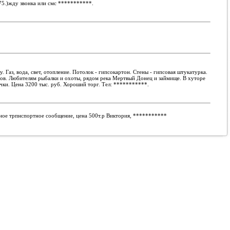
75.)жду звонка или смс
***********
.
Газ, вода, свет, отопление. Потолок - гипсокартон. Стены - гипсовая штукатурка.
кубов. Любителям рыбалки и охоты, рядом река Мертвый Донец и займище. В хуторе
чки. Цена 3200 тыс. руб. Хороший торг. Тел:
***********
.
чное трпнспортное сообщение, цена 500т.р Виктория,
***********