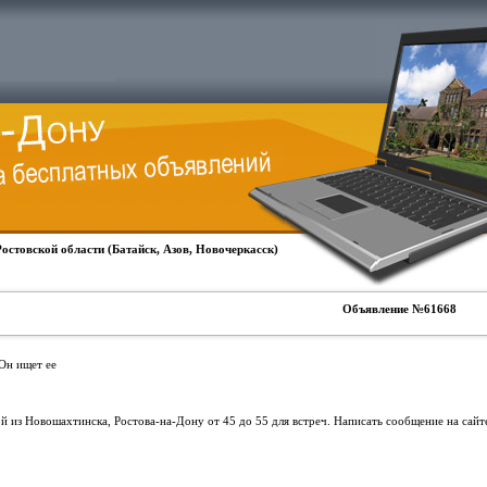
Ростовской области (Батайск, Азов, Новочеркасск)
Объявление №61668
 Он ищет ее
 из Новошахтинска, Ростова-на-Дону от 45 до 55 для встреч. Написать сообщение на сай