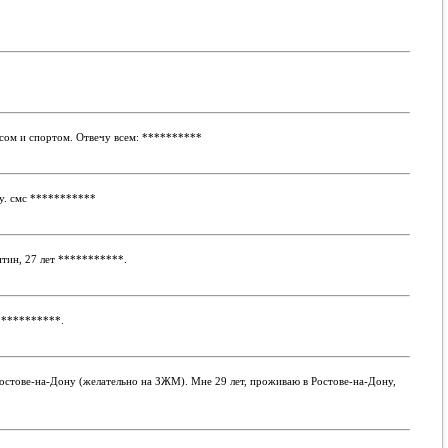
есом и спортом. Отвечу всем:
**********
у. смс
***********
тин, 27 лет
***********
.
***********
.
остове-на-Дону (желательно на ЗЖМ). Мне 29 лет, проживаю в Ростове-на-Дону,