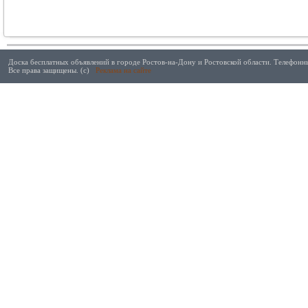
Доска бесплатных объявлений в городе Ростов-на-Дону и Ростовской области. Телефонны
Все права защищены. (с)
Реклама на сайте