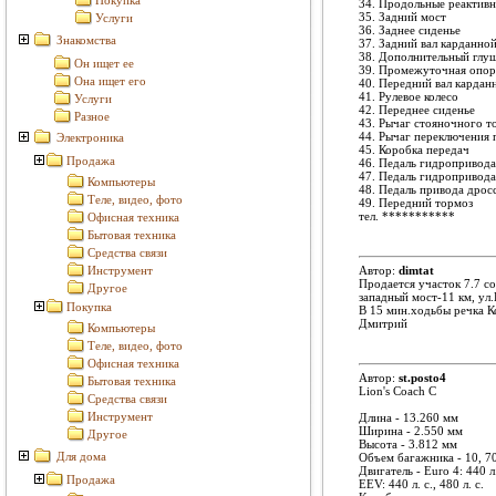
Покупка
34. Продольные реактивн
35. Задний мост
Услуги
36. Заднее сиденье
Знакомства
37. Задний вал карданно
38. Дополнительный глу
Он ищет ее
39. Промежуточная опор
Она ищет его
40. Передний вал кардан
41. Рулевое колесо
Услуги
42. Переднее сиденье
Разное
43. Рычаг стояночного т
44. Рычаг переключения 
Электроника
45. Коробка передач
Продажа
46. Педаль гидропривода
47. Педаль гидропривода
Компьютеры
48. Педаль привода дрос
Теле, видео, фото
49. Передний тормоз
тел.
***********
Офисная техника
Бытовая техника
Средства связи
Инструмент
Автор:
dimtat
Продается участок 7.7 со
Другое
западный мост-11 км, ул
Покупка
В 15 мин.ходьбы речка Ко
Дмитрий
Компьютеры
Теле, видео, фото
Офисная техника
Автор:
st.posto4
Бытовая техника
Lion's Coach С
Средства связи
Инструмент
Длина - 13.260 мм
Ширина - 2.550 мм
Другое
Высота - 3.812 мм
Для дома
Объем багажника - 10, 7
Двигатель - Euro 4: 440 л.
Продажа
EEV: 440 л. с., 480 л. с.