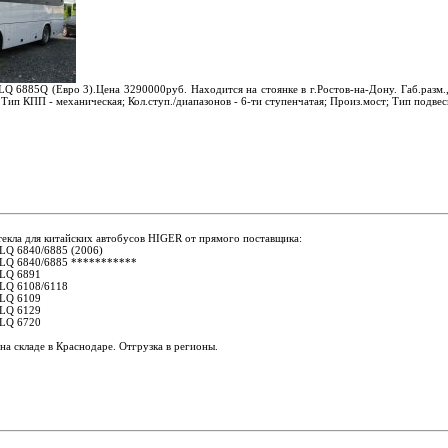
Q 6885Q (Евро 3).Цена 3290000руб. Находится на стоянке в г.Ростов-на-Дону. Габ.разм.,
0; Тип КПП - механическая; Кол.ступ./диапазонов - 6-ти ступенчатая; Произ.мост; Тип подвес
екла для китайских автобусов HIGER от прямого поставщика:
LQ 6840/6885 (2006)
KLQ 6840/6885
***********
KLQ 6891
KLQ 6108/6118
KLQ 6109
KLQ 6129
KLQ 6720
на складе в Краснодаре. Отгрузка в регионы.