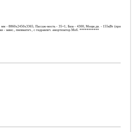
 мм - 8860х2450х3365; Пассаж-мость - 35+1; База - 4300; Мощн.дв. - 155кВт (при
ки - завис., пневматич., с гидравлич. амортизатор.Моб.
***********