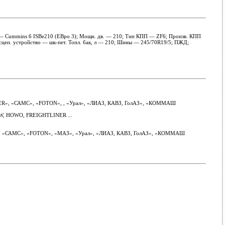
. — Cummins 6 ISBe210 (ЕВро 3); Мощн. дв. — 210; Тип КПП — ZF6; Произв. КПП
-сцеп. устройство — шк-пет. Топл. бак, л — 210; Шины — 245/70R19/5; ПЖД;
GER», «САМС», «FOTON», , «Урал», «ЛИАЗ, КАВЗ, ГолАЗ», «КОММАШ
W, HOWO, FREIGHTLINER ...
ER», «САМС», «FOTON», «МАЗ», «Урал», «ЛИАЗ, КАВЗ, ГолАЗ», «КОММАШ