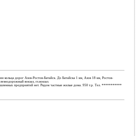
ии кольца дорог Азов-Ростов-Батайск. До Батайска 1 км, Азов 18 км, Ростов-
лезнодорожный вокзал, гл.вокзал.
мышленных предприятий нет. Рядом частные жилые дома. 950 т.р. Тел.
***********