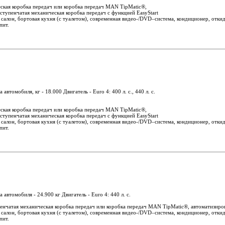
еская коробка передач или коробка передач MAN TipMatic®,
ступенчатая механическая коробка передач с функцией EasyStart
салон, бортовая кухня (с туалетом), современная видео-/DVD–система, кондиционер, откид
пит.
автомобиля, кг - 18.000 Двигатель - Euro 4: 400 л. с., 440 л. с.
еская коробка передач или коробка передач MAN TipMatic®,
ступенчатая механическая коробка передач с функцией EasyStart
салон, бортовая кухня (с туалетом), современная видео-/DVD–система, кондиционер, откид
пит.
 автомобиля - 24.900 кг Двигатель - Euro 4: 440 л. с.
пенчатая механическая коробка передач или коробка передач MAN TipMatic®, автоматизиров
салон, бортовая кухня (с туалетом), современная видео-/DVD–система, кондиционер, откид
пит.