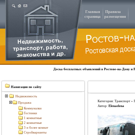
Главная
Правила
страница
размещения
Доска бесплатных объявлений в Ростове-на-Дону и 
Навигация по сайту
Недвижимость
Категория: Транспорт »
Продажа
Автор:
Elenaelena
Коммуналки
Гостинки
1 комнатные
2 комнатные
3 и более комнат
Стройварианты