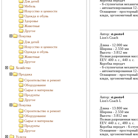
Коробка передач
Для детей
- 6-ступенчатая механич
Мебель
- автоматизированная 12-
Искусство и ценности
Оснащение - просторный 
клади, эргономичный кок
Одежда и обувь
Здоровье
Животные
Другое
Автор:
st.posto4
Покупка
Lion's Coach
Для детей
Длина - 12.000 мм
Искусство и ценности
Ширина - 2.550 мм
Одежда и обувь
Высота - 3.812 мм
Полная разрешенная масса 
Животные
EEV: 400 л. с., 440 л. с.
Другое
Коробка передач
- 6-ступенчатая механич
Хозяйство
- автоматизированная 12-
Продажа
Оснащение - просторный 
клади, эргономичный кок
Строительство и ремонт
Оборудование
Сырье и материалы
Продукты
Автор:
st.posto4
Другое
Lion's Coach L
Покупка
Длина - 13.800 мм
Строительство и ремонт
Ширина - 2.550 мм
Высота - 3.812 мм
Оборудование
Полная разрешенная масса
Сырье и материалы
EEV: 440 л. с., 480 л. с.
Продукты
Коробка передач - 6-сту
Оснащение - просторный 
Другое
клади, эргономичный кок
Услуги