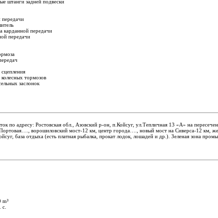
ые штанги задней подвески
й передачи
шитель
а карданной передачи
ной передачи
ормоза
передач
 сцепления
 колесных тормозов
сельных заслонок
ток по адресу: Ростовская обл., Азовский р-он, п.Койсуг, ул.Тепличная 13 «А» на пересечен
.Портовая…., ворошиловский мост-12 км, центр города…., новый мост на Сиверса-12 км, же
йсуг, база отдыха (есть платная рыбалка, прокат лодок, лошадей и др.). Зеленая зона про
0 m³
 с.