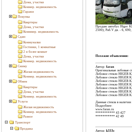
Дома, участки
Коммер. недвижимость
Гаражи
Покупка
Квартиры
Продаю автобус Higer KL
Дома, участки
2500); Раб.V дв. - 6, 69
Комммер. недвижимость
Сдаю
Коммуналки
Гостинки, 1 комнатные
2 и более комнат
Похожие объявления:
Дома, участки
Коммер. недвижимость
Сниму
Автор:
faran
Оригинальные лобовые ст
Жилая недвижимость
Лобовое стекло HIGER K
Коммер. недвижимость
Лобовое стекло HIGER 
Лобовое стекло HIGER 
Обмен
Лобовое стекло HIGER 
Квартиры
Лобовое стекло HIGER 
Лобовое стекло HIGER 
Дома, участки
Лобовое стекло HIGER 
Коммер. недвижимость
Услуги
Данные стекла в наличии 
Подробнее:
Жилая недвижимость
www.faran.ru
Коммер. недвижимость
***********
43 427
***********
42 49
Разное
Транспорт
Продажа
Автор:
k333c