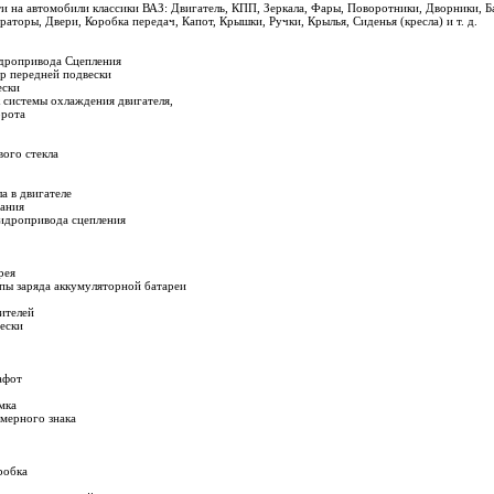
и на автомобили классики ВАЗ: Двигатель, КПП, Зеркала, Фары, Поворотники, Дворники, Бак
торы, Двери, Коробка передач, Капот, Крышки, Ручки, Крылья, Сиденья (кресла) и т. д.
идропривода Сцепления
р передней подвески
ески
 системы охлаждения двигателя,
орота
вого стекла
ла в двигателе
гания
гидропривода сцепления
рея
мпы заряда аккумуляторной батареи
ителей
ески
афот
мка
мерного знака
робка