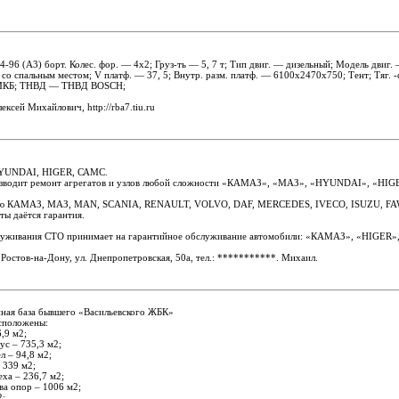
6 (А3) борт. Колес. фор. — 4x2; Груз-ть — 5, 7 т; Тип двиг. — дизельный; Модель двиг
со спальным местом; V платф. — 37, 5; Внутр. разм. платф. — 6100х2470х750; Тент; Тяг. 
 МКБ; ТНВД — ТНВД BOSCH;
ексей Михайлович, http://rba7.tiu.ru
YUNDAI, HIGER, САМС.
зводит ремонт агрегатов и узлов любой сложности «КАМАЗ», «МАЗ», «HYUNDAI», «HI
ию КАМАЗ, МАЗ, MAN, SCANIA, RENAULT, VOLVO, DAF, MERCEDES, IVECO, ISUZU, FA
ты даётся гарантия.
служивания СТО принимает на гарантийное обслуживание автомобили: «КАМАЗ», «HIG
 Ростов-на-Дону, ул. Днепропетровская, 50а, тел.:
***********
. Михаил.
нная база бывшего «Васильевского ЖБК»
асположены:
,9 м2;
с – 735,3 м2;
 – 94,8 м2;
 339 м2;
ха – 236,7 м2;
ва опор – 1006 м2;
2;