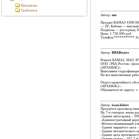
Предлагаю
Требуются
Автор:
nm
Продаю КАМАЗ 4308-064-9
— ZF; Кабина — высокая 
Подвеска — рессорная;
Цена: 1 730 000 руб.
Телефон:
***********
Ал
Автор:
RBARostov
Ремонт КАМАЗ, МАЗ, H
ООО «РБА-Ростов» прои
(АРЗАМАС)».
Выполняем гидрофикац
На все выполненные рабо
Отдел гарантийного об
(АРЗАМАС)».
Обращаться по адресу: г.
Автор:
iwan.loktev
Продаётся производстве
На 7-и гектарах земли р
-Здание автогаража – 396
-Административный корпу
-Бетоносмешивающий узел
-Здание закрытого цеха –
-Здание механического це
-Здание цеха произвожст
-Здание склада – 167,2 м