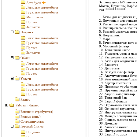
За Вашу цену Б/У запчаст
Автобусы
Мосты, Пружины, Карбюра
Легковые автомобили
тел.
***********
Грузовые автомобили
1. Бачок для жидкости г
Мото, вело
2. Пружина и амортизато
Прочее
3. Рычаги передней подв
Запчасти
4. Расширительный бачок
5. Боковой указатель пов
Покупка
6. Подфарник
Легковые автомобили
7. Фара
8. Бачок смывателя ветро
Грузовые автомобили
9. Масляный фильтр
Прочее
10. Топливный насос
Запчасти
11. Указатель уровня мас
12. Распределитель зажи
Обмен
13. Бачок для жидкости 
Легковые автомобили
14. Радиатор
15. Двигатель
Грузовые автомобили
16. Воздуш ный фильтр
Прочее
17. Аккумуляторная бата
Услуги
18. Реле контрольной ла
19. Картер сцепления
Легковые автомобили
20. Приемная труба глуш
Грузовые автомобили
21. Пружина задней подв
22. Задний амортизатор
Прочее
23. Топливный бак
Разное
24. Задний фонарь
25. Отражатель света кат
Работа и бизнес
26. Основной глушитель
Вакансии (требуются)
27. Инструментальная су
28. Фонарь освещения но
Резюме (ищу)
29. Фонарь заднего хода
Сотрудничество
30. Домкрат
Готовый бизнес
31. Запасное колесо
32. Инструментальная ко
Продажа
33. Задний тормоз