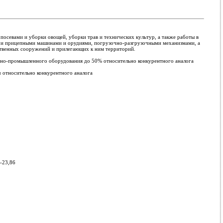
осевами и уборки овощей, уборки трав и технических культур, а также работы в
ми и прицепными машинами и орудиями, погрузочно-разгрузочными механизмами, а
ственных сооружений и прилегающих к ним территорий.
льно-промышленного оборудования до 50% относительно конкурентного аналога
ч относительно конкурентного аналога
2-23,86