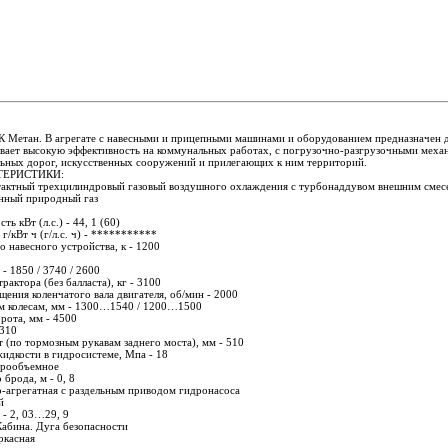
тан. В агрегате с навесными и прицепными машинами и оборудованием предназначен для 
вает высокую эффективность на коммунальных работах, с погрузочно-разгрузочными меха
льных дорог, искусственных сооружений и прилегающих к ним территорий.
ТЕРИСТИКИ:
хтактный трехцилиндровый газовый воздушного охлаждения с турбонаддувом внешним смес
нный природный газ
ь кВт (л.с.) - 44, 1 (60)
/кВт ч (г/л.с. ч) -
***********
 навесного устройства, к - 1200
 - 1850 / 3740 / 2600
рактора (без балласта), кг - 3100
щения коленчатого вала двигателя, об/мин - 2000
им колесам, мм - 1300…1540 / 1200…1500
рота, мм - 4500
 310
 (по тормозным рукавам заднего моста), мм - 510
идкости в гидросистеме, Мпа - 18
дрообъемное
брода, м - 0, 8
о-агрегатная с раздельным приводом гидронасоса
й
 - 2, 03…29, 9
Кабина. Дуга безопасности
ркасная