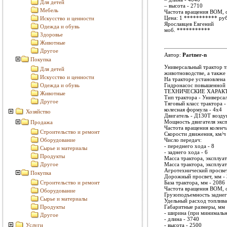
Для детей
– высота - 2710
Мебель
Частота вращения ВОМ, о
Цена: 1
***********
руб
Искусство и ценности
Ярославцев Евгений
Одежда и обувь
моб.
***********
Здоровье
Животные
Другое
Автор:
Partner-n
Покупка
Универсальный трактор т
Для детей
животноводстве, а также
Искусство и ценности
На тракторе установлена
Одежда и обувь
Гидронасос повышенной 
ТЕХНИЧЕСКИЕ ХАРАК
Животные
Тип трактора - Универса
Другое
Тяговый класс трактора - 
колесная формула - 4х4
Хозяйство
Двигатель - Д130Т возд
Мощность двигателя экспл
Продажа
Частота вращения коленча
Строительство и ремонт
Скорости движения, км/ч 
Оборудование
Число передач:
- переднего хода - 8
Сырье и материалы
- заднего хода - 6
Продукты
Масса трактора, эксплуат
Другое
Масса трактора, эксплуат
Агротехнический просвет
Покупка
Дорожный просвет, мм -
Строительство и ремонт
База трактора, мм - 2086
Частота вращения ВОМ, о
Оборудование
Грузоподъемность заднего
Сырье и материалы
Удельный расход топлива 
Продукты
Габаритные размеры, мм
- ширина (при минимальн
Другое
- длина - 3740
Услуги
- высота - 2500