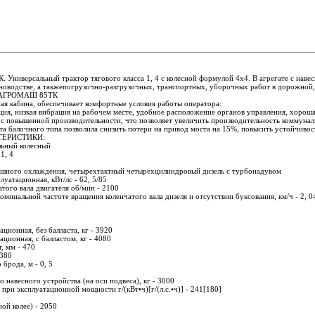
ниверсальный трактор тягового класса 1, 4 с колесной формулой 4х4. В агрегате с наве
новодстве, а такжепогрузочно-разгрузочных, транспортных, уборочных работ в дорожной,
а АГРОМАШ 85ТК
я кабина, обеспечивает комфортные условия работы оператора:
ия, низкая вибрация на рабочем месте, удобное расположение органов управления, хороша
ос повышенной производительности, что позволяет увеличить производительность коммун
та балочного типа позволила снизить потери на привод моста на 15%, повысить устойчивос
ТЕРИСТИКИ:
льный колесный
1, 4
душного охлаждения, четырехтактный четырехцилиндровый дизель с турбонадувом
уатационная, кВт/лс - 62, 5/85
того вала двигателя об/мин - 2100
минальной частоте вращения коленчатого вала дизеля и отсутствии буксования, км/ч - 2, 0
ационная, без балласта, кг - 3920
ационная, с балластом, кг - 4080
, мм - 470
 380
брода, м - 0, 5
 навесного устройства (на оси подвеса), кг - 3000
при эксплуатационной мощности г/(кВт•ч)[г/(л.с.•ч)] - 241[180]
ой колее) - 2050