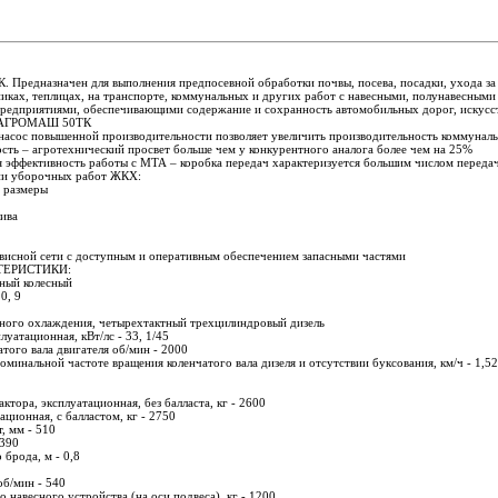
редназначен для выполнения предпосевной обработки почвы, посева, посадки, ухода за п
никах, теплицах, на транспорте, коммунальных и других работ с навесными, полунавесны
 предприятиями, обеспечивающими содержание и сохранность автомобильных дорог, искус
а АГРОМАШ 50ТК
онасос повышенной производительности позволяет увеличить производительность коммуна
ть – агротехнический просвет больше чем у конкурентного аналога более чем на 25%
я эффективность работы с МТА – коробка передач характеризуется большим числом переда
гии уборочных работ ЖКХ:
 размеры
ива
висной сети с доступным и оперативным обеспечением запасными частями
ТЕРИСТИКИ:
ьный колесный
0, 9
шного охлаждения, четырехтактный трехцилиндровый дизель
уатационная, кВт/лс - 33, 1/45
того вала двигателя об/мин - 2000
минальной частоте вращения коленчатого вала дизеля и отсутствии буксования, км/ч - 1,5
актора, эксплуатационная, без балласта, кг - 2600
ационная, с балластом, кг - 2750
, мм - 510
 390
брода, м - 0,8
б/мин - 540
 навесного устройства (на оси подвеса), кг - 1200