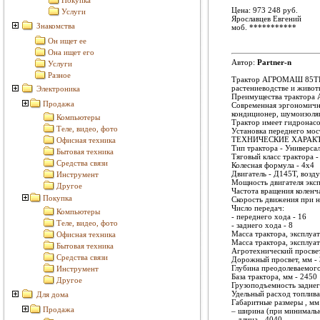
Покупка
Цена: 973 248 руб.
Услуги
Ярославцев Евгений
Знакомства
моб.
***********
Он ищет ее
Она ищет его
Автор:
Partner-n
Услуги
Разное
Трактор АГРОМАШ 85ТК. У
растениеводстве и живот
Электроника
Преимущества трактор
Продажа
Современная эргономична
кондиционер, шумоизоляц
Компьютеры
Трактор имеет гидронас
Теле, видео, фото
Установка переднего мос
ТЕХНИЧЕСКИЕ ХАРАК
Офисная техника
Тип трактора - Универса
Бытовая техника
Тяговый класс трактора - 
Средства связи
Колесная формула - 4х4
Двигатель - Д145Т, воз
Инструмент
Мощность двигателя экспл
Другое
Частота вращения коленча
Покупка
Скорость движения при но
Число передач:
Компьютеры
- переднего хода - 16
Теле, видео, фото
- заднего хода - 8
Масса трактора, эксплуат
Офисная техника
Масса трактора, эксплуат
Бытовая техника
Агротехнический просвет
Средства связи
Дорожный просвет, мм -
Глубина преодолеваемого 
Инструмент
База трактора, мм - 2450
Другое
Грузоподъемность заднего
Удельный расход топлива 
Для дома
Габаритные размеры , мм
Продажа
– ширина (при минимальн
– длина - 4040