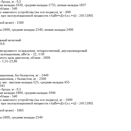
брода, м - 0,5
кая наладка-1630, средняя наладка-1755, низкая наладка-1837
б/мин - 540
 навесного устройства (на оси подвеса), кг - 600
при эксплуатационной мощности г/(кВт•ч)[г/(л.с.•ч)] - 245 [180]
ой колее) - 1560
ка-2600, средняя наладка-2540, низкая наладка-2400
льный колесный
 0,6
0 воздушного охлаждения, четырехтактный, двухцилиндровый
уатационная, кВт/лс - 22, 1/30
того вала двигателя, об/мин - 2000
- 1,51-23,86
ационная, без балластов, кг - 2440
ационная, с балластом, кг - 2500
, мм - высокая наладка-525, средняя наладка-455
 345
брода, м - 0,5
кая наладка-1800, средняя наладка-1946
б/мин - 540
 навесного устройства (на оси подвеса), кг - 1000
при эксплуатационной мощности г/(кВт•ч)[г/(л.с.•ч)] - 245 [180]
ой колее) - 1665
ка-2600, средняя наладка-2540