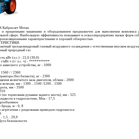
 Кабриолет Метан
 и прицепными машинами и оборудованием предназначен для выполнения комплекса ра
льной сфере. Наибольшую эффективность показывает в сельхозпредпрятиях малых форм со
оизоляционными характеристиками и хорошей обзорностью.
ТЕРИСТИКИ:
тактный трехцилиндровый газовый воздушного охлаждения с естественным впуском воздух
нный природный газ
ь кВт (л.с.) - 22,0 (30,0)
/кВт ч (г/ л.с. ч) -
***********
 навесного устройства, кг - 1000
 1560 / / 2360
рактора (без балласта), кг - 2300
щения коленчатого вала двигателя, об/мин - 2000
им колесам, мм - 1300…1540 /1200…1500
рота, мм - 3500
 310
 (по тормозным рукавам заднего моста), мм - 525
идкости в гидросистеме, Мпа - 17,5
дрообъемное
брода, м - 0, 8
о-агрегатная с раздельным приводом гидронасоса
й
ч - 1,5…29,9
Дуга безопасности