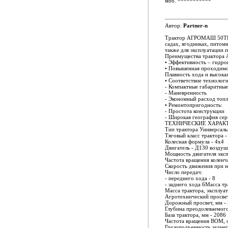
моб.
***********
Автор:
Partner-n
Трактор АГРОМАШ 50ТК. П
садах, ягодниках, питом
также для эксплуатации
Преимущества трактор
• Эффективность – гидр
• Повышенная проходимос
Плавность хода и высока
• Соответствие техноло
- Компактные габаритные
- Маневренность
- Экономный расход топл
• Ремонтопригодность:
- Простота конструкции
- Широкая география сер
ТЕХНИЧЕСКИЕ ХАРАК
Тип трактора Универсал
Тяговый класс трактора - 
Колесная формула - 4х4
Двигатель - Д130 возду
Мощность двигателя экспл
Частота вращения коленча
Скорость движения при но
Число передач:
- переднего хода - 8
- заднего хода 6Масса тр
Масса трактора, эксплуат
Агротехнический просвет
Дорожный просвет, мм -
Глубина преодолеваемого 
База трактора, мм - 2086
Частота вращения ВОМ, о
Грузоподъемность заднего