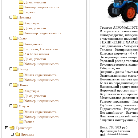
Дома, участки
Коммер. недвижимость
Гаражи
Покупка
Квартиры
Трактор АГРОМАШ 30ТК
Дома, участки
В агрегате с навесными
Комммер. недвижимость
виноградарстве, коммуна
Сдаю
с улучшенными шумовибр
ТЕХНИЧЕСКИЕ ХАРАК
Коммуналки
Тип двигателя - Четырех
Гостинки, 1 комнатные
Топливо - Компримирова
Колесная формула - 4 х 4
2 и более комнат
Эксплуатационная мощност
Дома, участки
Удельный расход топлива г
Коммер. недвижимость
Грузоподъемность заднего
Габариты, мм:
Сниму
(ширина / длина / высота)
Жилая недвижимость
Эксплуатационная масса т
Номинальная частота вра
Коммер. недвижимость
Колея по передним/задн
Обмен
Наименьший радиус пово
Дорожный просвет, мм -
Квартиры
Агротехнический просвет
Дома, участки
Максимальное давление ж
Коммер. недвижимость
Рулевое управление - Ги
Глубина преодолеваемого 
Услуги
Гидросистема - Раздельн
Жилая недвижимость
Передний мост - Ведущи
Диапазон скоростей, км/
Коммер. недвижимость
Защитная конструкция - 
Разное
Цена: 780 983 руб.
Транспорт
Ярославцев Евгений
Продажа
моб.
***********