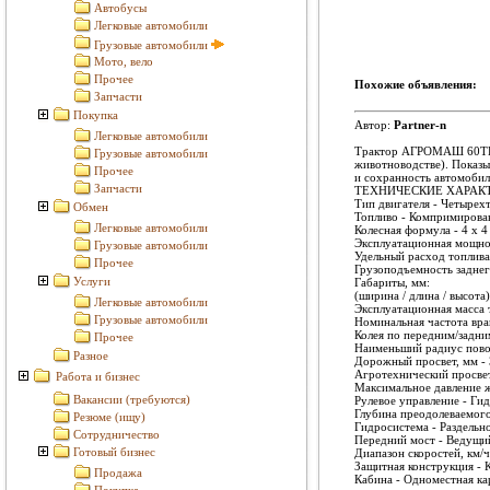
Автобусы
Легковые автомобили
Грузовые автомобили
Мото, вело
Прочее
Похожие объявления:
Запчасти
Покупка
Автор:
Partner-n
Легковые автомобили
Трактор АГРОМАШ 60ТК Ме
Грузовые автомобили
животноводстве). Показы
Прочее
и сохранность автомоби
Запчасти
ТЕХНИЧЕСКИЕ ХАРАК
Тип двигателя - Четыре
Обмен
Топливо - Компримирова
Легковые автомобили
Колесная формула - 4 х 4
Эксплуатационная мощност
Грузовые автомобили
Удельный расход топлива г
Прочее
Грузоподъемность заднего
Услуги
Габариты, мм:
(ширина / длина / высота)
Легковые автомобили
Эксплуатационная масса т
Грузовые автомобили
Номинальная частота вра
Колея по передним/задн
Прочее
Наименьший радиус пово
Разное
Дорожный просвет, мм -
Агротехнический просвет
Работа и бизнес
Максимальное давление ж
Вакансии (требуются)
Рулевое управление - Ги
Глубина преодолеваемого 
Резюме (ищу)
Гидросистема - Раздельн
Сотрудничество
Передний мост - Ведущи
Готовый бизнес
Диапазон скоростей, км/ч
Защитная конструкция - 
Продажа
Кабина - Одноместная ка