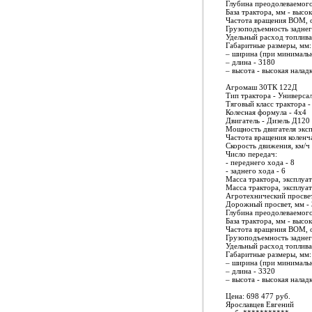
Глубина преодолеваемого 
База трактора, мм - высо
Частота вращения ВОМ, о
Грузоподъемность заднего
Удельный расход топлива 
Габаритные размеры, мм:
– ширина (при минимальн
– длина - 3180
– высота - высокая налад
Агромаш 30ТК 122Д
Тип трактора - Универса
Тяговый класс трактора -
Колесная формула - 4х4
Двигатель - Дизель Д12
Мощность двигателя экспл
Частота вращения коленча
Скорость движения, км/ч 
Число передач:
- переднего хода - 8
- заднего хода - 6
Масса трактора, эксплуат
Масса трактора, эксплуат
Агротехнический просвет
Дорожный просвет, мм -
Глубина преодолеваемого 
База трактора, мм - высо
Частота вращения ВОМ, о
Грузоподъемность заднего
Удельный расход топлива 
Габаритные размеры, мм:
– ширина (при минимальн
– длина - 3320
– высота - высокая налад
Цена: 698 477 руб.
Ярославцев Евгений