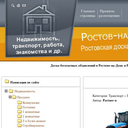
Главная
Правила
страница
размещения
Доска бесплатных объявлений в Ростове-на-Дону и 
Навигация по сайту
Недвижимость
Категория: Транспорт » 
Продажа
Автор:
Partner-n
Коммуналки
Гостинки
1 комнатные
2 комнатные
3 и более комнат
Стройварианты