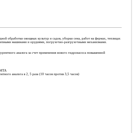
дной обработки овощных культур и садов, уборки сена, работ на фермах, теплицах
ицепными машинами и орудиями, погрузочно-разгрузочными механизмами.
курентного аналога за счет применения нового гидронасоса повышенной
с МТА
тного аналога в 2, 5 раза (10 часов против 3,5 часов)