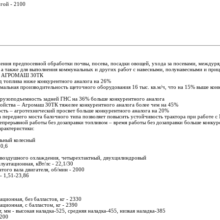
угой - 2100
ения предпосевной обработки почвы, посева, посадки овощей, ухода за посевами, междуря
 а также для выполнения коммунальных и других работ с навесными, полунавесными и пр
ов АГРОМАШ 30ТК
д топлива ниже конкурентного аналога на 26%
мальная производительность щеточного оборудования 16 тыс. кв.м/ч, что на 15% выше кон
грузоподъемность задней ГНС на 36% больше конкурентного аналога
ойства – Агромаш 30ТК тяжелее конкурентного аналога более чем на 45%
ть – агротехнический просвет больше конкурентного аналога на 20%
а переднего моста балочного типа позволяет повысить устойчивость трактора при работе 
епрерывной работы без дозаправки топливом – время работы без дозаправки больше конкурен
рактеристики:
льный колесный
 0,6
0 воздушного охлаждения, четырехтактный, двухцилиндровый
уатационная, кВт/лс - 22,1/30
того вала двигателя, об/мин - 2000
- 1,51-23,86
ационная, без балластов, кг - 2330
ационная, с балластом, кг - 2390
 мм - высокая наладка-525, средняя наладка-455, низкая наладка-385
 200