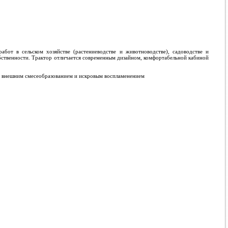
бот в сельском хозяйстве (растениеводстве и животноводстве), садоводстве и
бственности. Трактор отличается современным дизайном, комфортабельной кабиной
а внешним смесеобразованием и искровым воспламенением