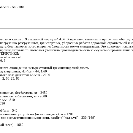
б/мин - 540/1000
.
ягового класса 0, 9 с колесной формулой 4х4. В агрегате с навесным и прицепным оборудо
 погрузочно-разгрузочных, транспортных, уборочных работ в дорожной, строительной и к
 дуга безопасности, которая при необходимости может складываться. Это позволяет исполь
производительности позволяет увеличить производительность коммунально-промышленног
ТЕРИСТИКИ:
льный колесный
0, 9
ушного охлаждения, четырехтактный трехцилиндровый дизель
уатационная, кВт/л.с. - 44, 1/60
того вала двигателя об/мин - 2000
- 2, 03-23, 86
ационная, без балласта, кг - 2450
ационная, с балластом, кг - 2600
, мм - 510
 390
б/мин - 540
 навесного устройства (на оси подвеса), кг - 1200
при эксплуатационной мощности, г/(кВт•ч)[г/(л.с.•ч)] - 230 [169]
ой колее) - 1660