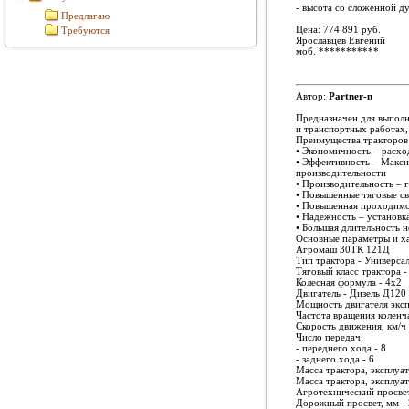
- высота со сложенной д
Предлагаю
Цена: 774 891 руб.
Требуются
Ярославцев Евгений
моб.
***********
Автор:
Partner-n
Предназначен для выполн
и транспортных работах,
Преимущества трактор
• Экономичность – расхо
• Эффективность – Макси
производительности
• Производительность – 
• Повышенные тяговые св
• Повышенная проходимос
• Надежность – установк
• Большая длительность н
Основные параметры и ха
Агромаш 30ТК 121Д
Тип трактора - Универса
Тяговый класс трактора -
Колесная формула - 4х2
Двигатель - Дизель Д12
Мощность двигателя экспл
Частота вращения коленча
Скорость движения, км/ч 
Число передач:
- переднего хода - 8
- заднего хода - 6
Масса трактора, эксплуат
Масса трактора, эксплуат
Агротехнический просвет,
Дорожный просвет, мм -