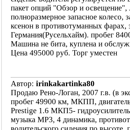
пакет опций "Обзор и освещение", 
полноразмерное запасное колесо, з
ксенон в противотуманных фарах, з
Германия(Русельхайм). пробег 840
Машина не бита, куплена и обслужи
Цена 495000 руб. Торг уместен
Автор:
irinkakartinka80
Продаю Рено-Логан, 2007 г.в. (в эк
пробег 49900 км, МКПП, двигатель 1
Prestige 1.6 МКП5- гидроусилитель
музыка МР3, 4 динамика, противо
водительского сидения по высоте, 