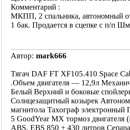
Комментарий :
МКПП, 2 спальника, автономный от
1 бак. Продается в сцепке с п/п Шм
Автор:
mark666
Тягач DAF FT XF105.410 Space Cab
.Объем двигателя — 12,9л Механич
Белый Верхний и боковые спойле
Солнцезащитный козырек Автоном
магнитола Тахограф электронный П
5 GoodYear МХ тормоз двигателя (
ABS, EBS 850 + 430 литров Сепара