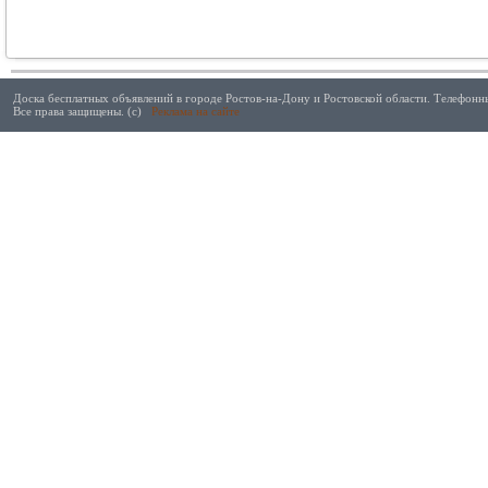
Доска бесплатных объявлений в городе Ростов-на-Дону и Ростовской области. Телефонны
Все права защищены. (с)
Реклама на сайте