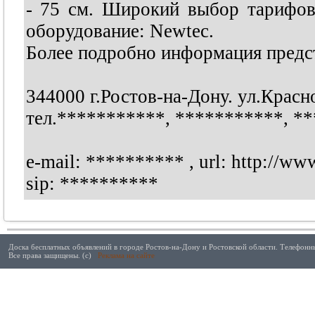
- 75 см. Широкий выбор тарифов
оборудование: Newtec.
Более подробно информация предст
344000 г.Ростов-на-Дону. ул.Красн
тел.
***********
,
***********
,
**
e-mail:
**********
, url: http://ww
sip:
**********
Доска бесплатных объявлений в городе Ростов-на-Дону и Ростовской области. Телефонны
Все права защищены. (с)
Реклама на сайте