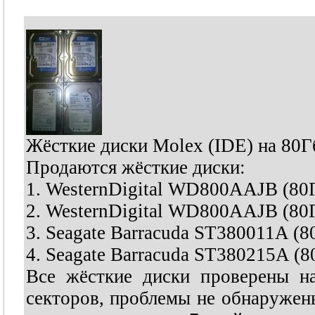
Жёсткие диски Molex (IDE) на 80Г
Продаются жёсткие диски:
1. WesternDigital WD800AAJB (80Г
2. WesternDigital WD800AAJB (80Г
3. Seagate Barracuda ST380011A (8
4. Seagate Barracuda ST380215A (8
Все жёсткие диски проверены н
секторов, проблемы не обнаружен