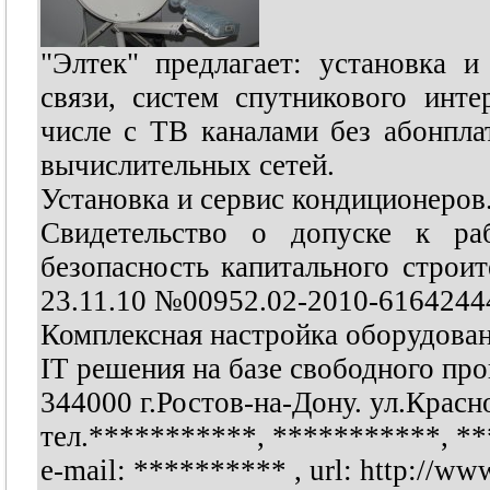
"Элтек" предлагает: установка 
связи, систем спутникового инте
числе с ТВ каналами без абонпл
вычислительных сетей.
Установка и сервис кондиционеров
Свидетельство о допуске к ра
безопасность капитального стро
23.11.10 №00952.02-2010-616424
Комплексная настройка оборудован
IT решения на базе свободного пр
344000 г.Ростов-на-Дону. ул.Красн
тел.
***********
,
***********
,
**
e-mail:
**********
, url: http://ww