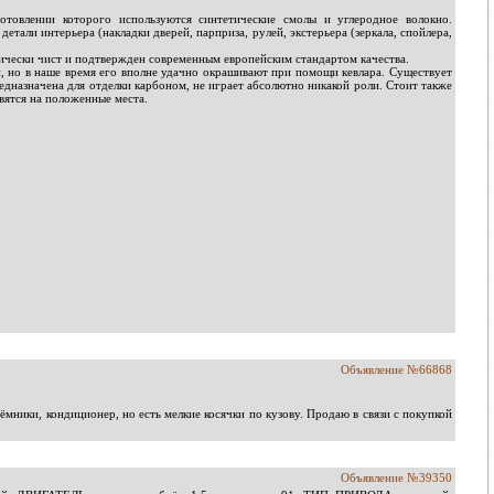
отовлении которого используются синтетические смолы и углеродное волокно.
али интерьера (накладки дверей, парприза, рулей, экстерьера (зеркала, спойлера,
гически чист и подтвержден современным европейским стандартом качества.
й, но в наше время его вполне удачно окрашивают при помощи кевлара. Существует
дназначена для отделки карбоном, не играет абсолютно никакой роли. Стоит также
вятся на положенные места.
Объявление №66868
мники, кондиционер, но есть мелкие косячки по кузову. Продаю в связи с покупкой
Объявление №39350