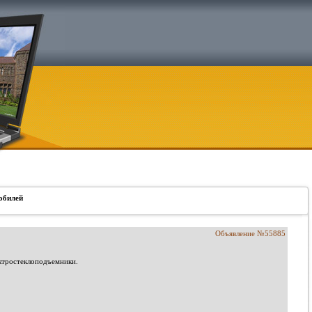
обилей
Объявление №55885
ектростеклоподъемники.