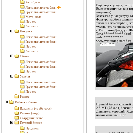
Автобусы
Ещё одна услуга, кото
Легковые автомобили
Высокотехничный вид кар
Грузовые автомобили
молдинги)
Заказывая у нас услугу 
Мото, вело
Фактура карбона зависит
Прочее
также и алюмокарбон, ко
Запчасти
учесть, что толщина отд
г. Ростов-на-Дону, ул. Ш
Покупка
Тел.:
***********
(доб 
Легковые автомобили
моб.
***********
www.svmtuning.narod.ru
Грузовые автомобили
Прочее
Запчасти
Обмен
Легковые автомобили
Грузовые автомобили
Прочее
Услуги
Легковые автомобили
Грузовые автомобили
Прочее
Разное
Работа и бизнес
Hyundai Accent красный с
2.5 MT (75 л.с.), бензин,
Вакансии (требуются)
Двигатель хороший. Ходо
Резюме (ищу)
новой машины. Торг
Сотрудничество
Готовый бизнес
Продажа