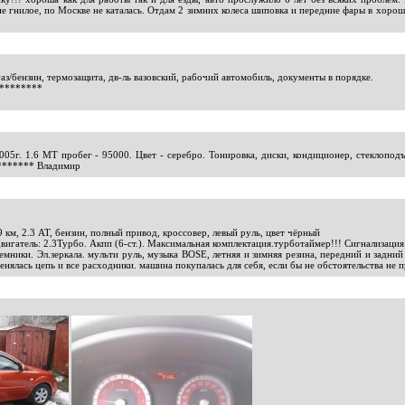
е гнилое, по Москве не каталась. Отдам 2 зимних колеса шиповка и передние фары в хорош
з/бензин, термозащита, дв-ль вазовский, рабочий автомобиль, документы в порядке.
********
05г. 1.6 МТ пробег - 95000. Цвет - серебро. Тонировка, диски, кондиционер, стеклопод
*******
Владимир
 км, 2.3 АТ, бензин, полный привод, кроссовер, левый руль, цвет чёрный
вигатель: 2.3Турбо. Акпп (6-ст.). Максимальная комплектация.турботаймер!!! Сигнализация
ъемники. Эл.зеркала. мульти руль, музыка BOSE, летняя и зимняя резина, передний и задни
нялась цепь и все расходники. машина покупалась для себя, если бы не обстоятельства не 