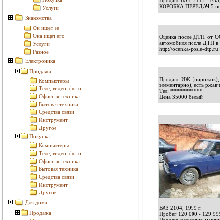
Покупка
Продаю ВАЗ 2112. ГОД
КОРОБКА ПЕРЕДАЧ 5 пер
Услуги
Знакомства
Он ищет ее
Она ищет его
Оценка после ДТП от ОО
автомобиля после ДТП в 
Услуги
http://ocenka-posle-dtp.ru
Разное
Электроника
Продажа
Продаю ИЖ (пирожок), г
Компьютеры
элементарно), есть ржав
Теле, видео, фото
Тел:
***********
Офисная техника
Цена 35000 белый
Бытовая техника
Средства связи
Инструмент
Другое
Покупка
Компьютеры
Теле, видео, фото
Офисная техника
Бытовая техника
Средства связи
Инструмент
Другое
Для дома
ВАЗ 2104, 1999 г.
Продажа
Пробег 120 000 - 129 999
Продаю хорошую машинку!