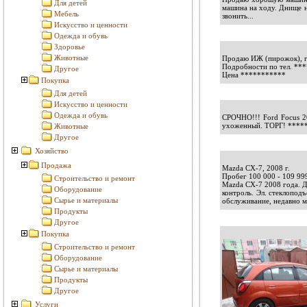
Для детей
машина на ходу. Днище н
Мебель
звонить...
Искусство и ценности
Одежда и обувь
Здоровье
Животные
Продаю ИЖ (пирожок), га
Подробности по тел.
***
Другое
Цена
***********
Покупка
Для детей
Искусство и ценности
Одежда и обувь
СРОЧНО!!! Ford Focus 20
ухоженный. ТОРГ!
****
Животные
Другое
Хозяйство
Продажа
Mazda CX-7, 2008 г.
Пробег 100 000 - 109 999
Строительство и ремонт
Mazda CX-7 2008 года. Д
Оборудование
контроль. Эл. стеклопод
Сырье и материалы
обслуживание, недавно ме
Продукты
Другое
Покупка
Строительство и ремонт
Оборудование
Сырье и материалы
Продукты
Другое
Услуги