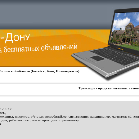
Ростовской области (Батайск, Азов, Новочеркасск)
Транспорт - продажа легковых автом
 2007 г.
ст.,
механика, инжектор, г/у руля, иммобилайзер, сигнализация, кондиционер, магнитола cd, эл
один, работает тихо, все то проходил по регламенту.
и