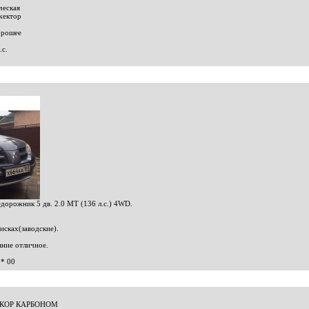
ческая
жектор
орошее
.с.
недорожник 5 дв. 2.0 MT (136 л.с.) 4WD.
исках(заводские).
ние отличное.
**
00
ДЕКОР КАРБОНОМ