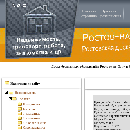
Главная
Правила
страница
размещения
Доска бесплатных объявлений в Ростове-на-Дону и 
Навигация по сайту
Недвижимость
Продажа
Продаю а/м Daewoo Matiz
Коммуналки
Цвет голубой, хорошее со
Гостинки
Передний привод, 0.8 л, 
Кузов не ржавый, хозяин 
1 комнатные
Основные характеристик
2 комнатные
Марка Daewoo
3 и более комнат
Модель Matiz
Год выпуска 2007 г.
Стройварианты
Тип кузова хэтчбек