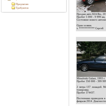
Предлагаю
Требуются
Продаю авто KIA Rio, 201
Пробег 5 000 - 9 999 км,
Состояние нового автомо
Один хозяин.
т.
***********
Сергей
Mitsubishi Galant, 1993 г.
Пробег 350 000 - 399 999
2 литра 137 лошадей. Мо
тонировка.
Пробег 374437.
Постепенно приводила в 
февраля 2014. Диагностич