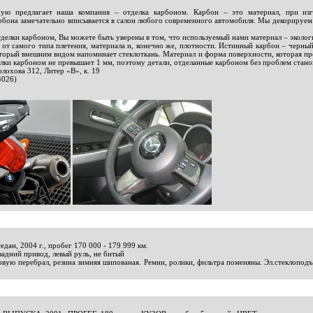
рую предлагает наша компания – отделка карбоном. Карбон – это материал, при изг
бона замечательно вписывается в салон любого современного автомобиля. Мы декорируем дет
отделки карбоном, Вы можете быть уверены в том, что используемый нами материал – эколо
 от самого типа плетения, материала и, конечно же, плотности. Истинный карбон – черны
торый внешним видом напоминает стеклоткань. Материал и форма поверхности, которая пре
елки карбоном не превышает 1 мм, поэтому детали, отделанные карбоном без проблем стано
олохова 312, Литер «В», к. 19
4026)
едан, 2004 г., пробег 170 000 - 179 999 км.
 задний привод, левый руль, не битый
вую перебрал, резина зимняя шипованая. Ремни, ролики, фильтра поменяны. Эл.стеклоподъё