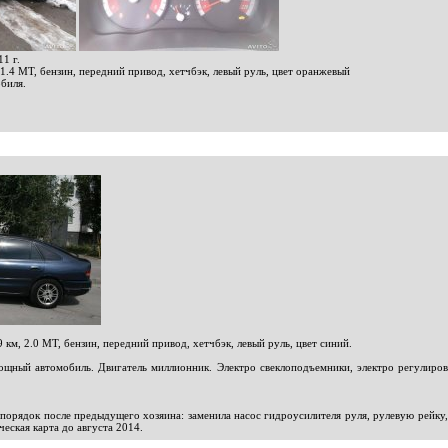
1 г.
 1.4 МТ, бензин, передний привод, хетчбэк, левый руль, цвет оранжевый
биля.
 км, 2.0 МТ, бензин, передний привод, хетчбэк, левый руль, цвет синий.
щный автомобиль. Двигатель миллионник. Электро свеклоподъемники, электро регулировк
порядок после предыдущего хозяина: заменила насос гидроусилителя руля, рулевую рейку,
еская карта до августа 2014.