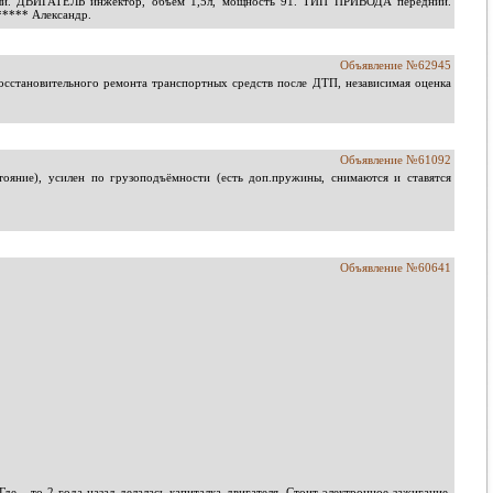
й. ДВИГАТЕЛЬ инжектор, объём 1,5л, мощность 91. ТИП ПРИВОДА передний.
*****
Александр.
Объявление №62945
осстановительного ремонта транспортных средств после ДТП, независимая оценка
Объявление №61092
стояние), усилен по грузоподъёмности (есть доп.пружины, снимаются и ставятся
Объявление №60641
е - то 2 года назад делалась капиталка двигателя. Стоит электронное зажигание.