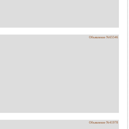
Объявление №65546
Объявление №41978