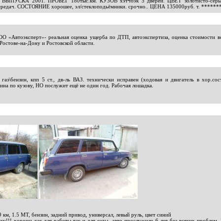
 ВЫПУСКА 2001. ПРОБЕГ 180тыс.км. КУЗОВ хэтчбэк 5 дверей. ЦВЕТ золотисто-серы
едач. СОСТОЯНИЕ хорошее, эл/стеклоподьёмники. срочно.. ЦЕНА 135000руб. т.
******
О «Автоэксперт»- реальная оценка ущерба по ДТП, автоэкспертиза, оценка стоимости в
Ростове-на-Дону и Ростовской области.
аз\бензин, кпп 5 ст., дв-ль ВАЗ. технически исправен (ходовая и двигатель в хор.со
чина по кузову, НО послужит ещё не один год. Рабочая лошадка.
 км, 1.5 МТ, бензин, задний привод, универсал, левый руль, цвет синий
!! хороша как для работы так и для езды, авто прослужило 6 лет без всяких проблем. Гд