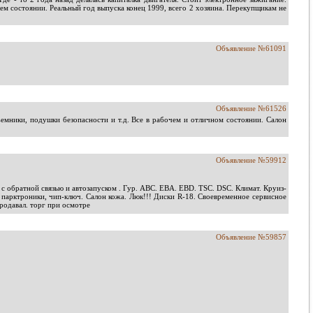
ем состоянии. Реальный год выпуска конец 1999, всего 2 хозяина. Перекупщикам не
Объявление №61091
Объявление №61526
ъемники, подушки безопасности и т.д. Все в рабочем и отличном состоянии. Салон
Объявление №59912
 с обратной связью и автозапуском . Гур. АВС. EBA. EBD. TSC. DSC. Климат. Круиз-
й парктроники, чип-ключ. Салон кожа. Люк!!! Диски R-18. Своевременное сервисное
продавал. торг при осмотре
Объявление №59857