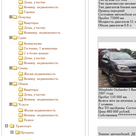
Дома, участки
Тип трансмиссии механи
Коммер. недвижимость
Тип двигателя бензин ин
Привод передний
Гаражи
Состояние автомобиля х
Покупка
Пробег 75000 км
Мощность двигателя 51 л
Квартиры
Объем двигателя 0.8 л
Дома, участки
Комммер. недвижимость
Сдаю
Коммуналки
Гостинки, 1 комнатные
2 и более комнат
Дома, участки
Коммер. недвижимость
Сниму
Жилая недвижимость
Коммер. недвижимость
Обмен
Квартиры
Mitsubishi Outlander I В
2007 года.
Дома, участки
Пробег 110 000 км.
Коммер. недвижимость
Колеса лето на штатных д
2 хозяина.
Услуги
Все ТО пройдены. Состоя
Жилая недвижимость
Цена 480 000 рублей.
Коммер. недвижимость
Собственник
*********
Разное
Транспорт
Продажа
Тюнинг автомобилей. 