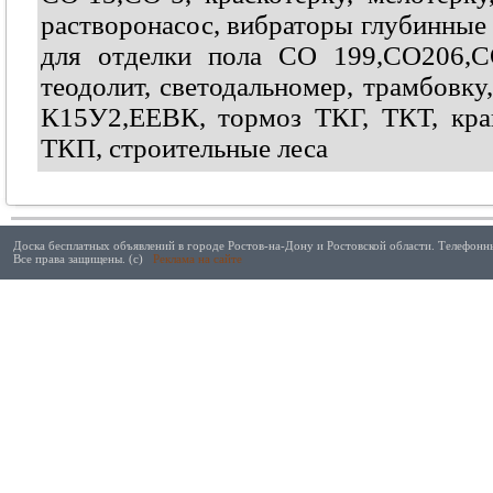
растворонасос, вибраторы глубинные
для отделки пола СО 199,СО206,С
теодолит, светодальномер, трамбовк
К15У2,ЕЕВК, тормоз ТКГ, ТКТ, кра
ТКП, строительные леса
Доска бесплатных объявлений в городе Ростов-на-Дону и Ростовской области. Телефонны
Все права защищены. (с)
Реклама на сайте