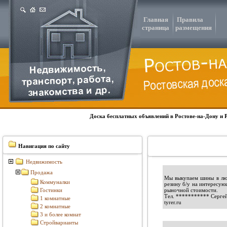
Главная
Правила
страница
размещения
Доска бесплатных объявлений в Ростове-на-Дону и 
Навигация по сайту
Недвижимость
Продажа
Мы выкупаем шины в люб
Коммуналки
резину б/у на интересую
Гостинки
рыночной стоимости.
Тел.
***********
Серге
1 комнатные
tyrer.ru
2 комнатные
3 и более комнат
Стройварианты