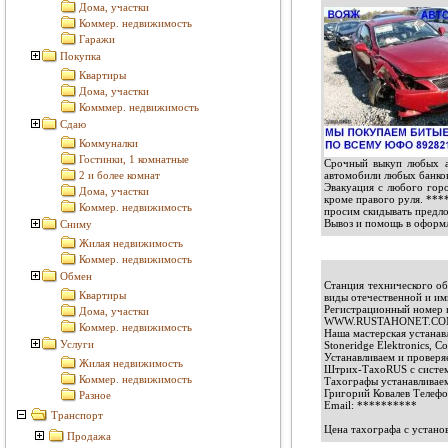
Дома, участки
Коммер. недвижимость
Гаражи
Покупка
Квартиры
Дома, участки
Комммер. недвижимость
Сдаю
Коммуналки
Гостинки, 1 комнатные
Срочный выкуп любых ав
2 и более комнат
автомобили любых банко
Эвакуация с любого гор
Дома, участки
кроме правого руля.
***
Коммер. недвижимость
просим скидывать предл
Вывоз и помощь в оформл
Сниму
Жилая недвижимость
Коммер. недвижимость
Обмен
Станция технического о
Квартиры
виды отечественной и и
Регистрационный номер в
Дома, участки
WWW.RUSTAHONET.COM
Коммер. недвижимость
Наша мастерская устанав
Услуги
Stoneridge Elektronics, C
Устанавливаем и проверя
Жилая недвижимость
Штрих-ТахоRUS с систем
Коммер. недвижимость
Тахографы устанавливаем
Григорий Ковалев Телеф
Разное
Email:
**********
Транспорт
Цена тахографа с устано
Продажа