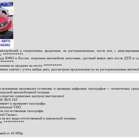
томобилей и спецтехники, кредитные, не расторможенных, после дтп, с аннулирован
в.
***********
.
ода ЮФО и России. покупаем автомобили залоговые, срочный выкуп авто после ДТП и су
********
.
ожения по продаже на почту
**********
.
ении снятии с учета любых авто, рассмотрим предложения по не расторможенным автомоби
бслуживания производит установку и проверку цифровых тахографов — технических средст
мпортной автомобильной техники.
 перечне сервисных центров (мастерских)
: RUS 163
ливает и проверяет тахографы:
ontinental VDO.
ем отечественные тахографы
ой Глонасс.
 на все виды отечественной и импортной техники.
он:
***********
вкой от 45 000р