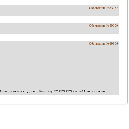
Объявление №53252
Объявление №49999
Объявление №49966
. Маршрут Ростов-на-Дону— Белгород.
***********
Сергей Станиславович