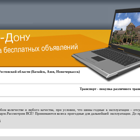
Ростовской области (Батайск, Азов, Новочеркасск)
Транспорт - покупка различного тран
ом количестве и любого качества, при условии, что шины годные к эксплуатации – отс
щую.Рассмотрим ВСЁ! Принимаются колеса пригодные для дальнейшей эксплуатации. До при
й