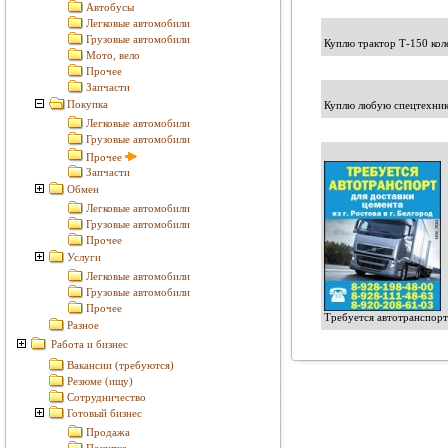
Автобусы
Легковые автомобили
Грузовые автомобили
Куплю трактор Т-150 кол
Мото, вело
Прочее
Запчасти
Покупка
Куплю любую спецтехник
Легковые автомобили
Грузовые автомобили
Прочее
Запчасти
Обмен
Легковые автомобили
Грузовые автомобили
Прочее
Услуги
Легковые автомобили
Грузовые автомобили
Прочее
Требуется автотранспорт
Разное
Работа и бизнес
Вакансии (требуются)
Резюме (ищу)
Сотрудничество
Готовый бизнес
Продажа