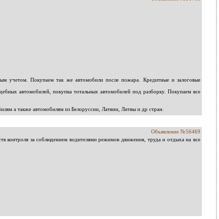
ным учетом. Покупаем так же автомобили после пожара. Кредитные и залоговые
дебных автомобилей, покупка тотальных автомобилей под разборку. Покупаем все
лям а также автомобилям из Белоруссии, Латвии, Литвы и др стран.
Объявление №56469
в контроля за соблюдением водителями режимов движения, труда и отдыха на все