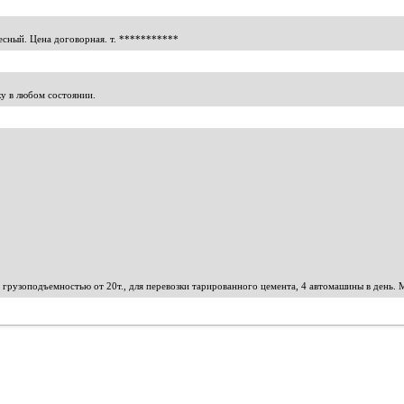
есный. Цена договорная. т.
***********
у в любом состоянии.
 грузоподъемностью от 20т., для перевозки тарированного цемента, 4 автомашины в день