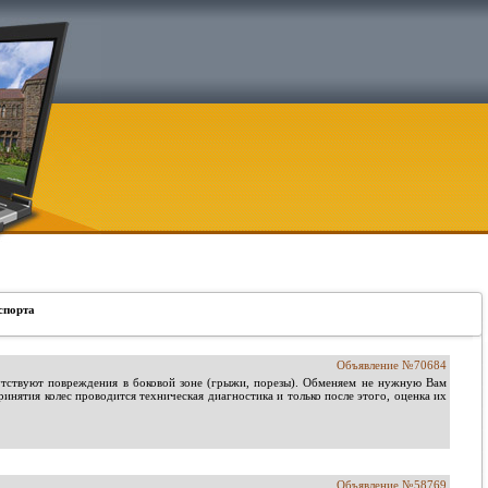
спорта
Объявление №70684
утствуют повреждения в боковой зоне (грыжи, порезы). Обменяем не нужную Вам
нятия колес проводится техническая диагностика и только после этого, оценка их
Объявление №58769