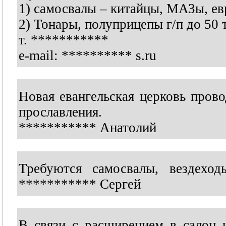
1) самосвалы – китайцы, МАЗы, е
2) Тонары, полуприцепы г/п до 50 
т.
***********
e-mail:
**********
s.ru
Новая евангельская церковь пров
прославления.
***********
Анатолий
Требуются самосвалы, вездеход
***********
Сергей
В связи с расширением в салон 